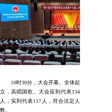
10
时
30
分，大会开幕。全体起
立，高唱国歌。大会应到代表
134
人，实到代表
117
人
，符合法定人
数。