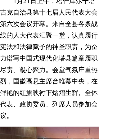
1
月
21
日上午，塔什库尔干塔
吉克自治县第十七届人民代表大会
第六次会议开幕。来自全县各条战
线的人大代表汇聚一堂，认真履行
宪法和法律赋予的神圣职责，为奋
力谱写中国式现代化塔县篇章履职
尽责、凝心聚力。会堂气氛庄重热
烈，国徽高悬主席台帷幕中央，在
鲜艳的红旗映衬下熠熠生辉。全体
代表、政协委员、列席人员参加会
议。