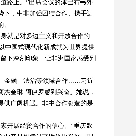
确道路上。
”
出席会议的津巴布韦外
势下，中非加强团结合作、携手迈
响。
本身就是对多边主义和开放合作的
以中国式现代化新成就为世界提供
界留下深刻印象，让非洲国家感受到
、金融、法治等领域合作
……
习近
商杰奎琳
·
阿伊罗感到兴奋。她说，
提供广阔机遇。非中合作创造的是
国家开展经贸合作的信心。
”
重庆欧