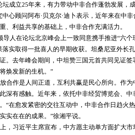
论坛成立
25
年来，有力带动中非合作蓬勃发展，
究中心顾问阿布
·
贝克尔
·
迪卜表示，近年来在中非
重、利益共享的基础上，中非合作充满活力。
领导人在论坛北京峰会上一致同意携手推进
“
六个
果落实取得一批喜人的早期收获。坦桑尼亚外长
证。去年峰会期间，中坦赞三国元首共同见证签
将焕发新的生机。
”
放合作是人间正道，互利共赢是民心所向。作为
此深有感触。近年来，依托中非经贸博览会、中
。
“
在愈发紧密的交往互动中，中非合作日趋火
实实在在的成果。
”
徐湘平说。
上，习近平主席宣布，中方愿主动单方面扩大市