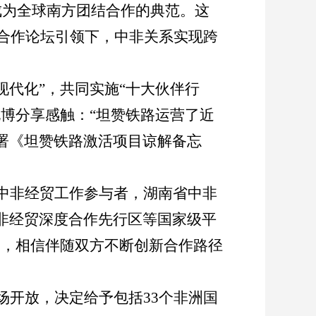
成为全球南方团结合作的典范。这
合作论坛引领下，中非关系实现跨
现代化
”
，共同实施
“
十大伙伴行
孔博分享感触：
“
坦赞铁路运营了近
署《坦赞铁路激活项目谅解备忘
中非经贸工作参与者，湖南省中非
非经贸深度合作先行区等国家级平
热，相信伴随双方不断创新合作路径
场开放，决定给予包括
33
个非洲国