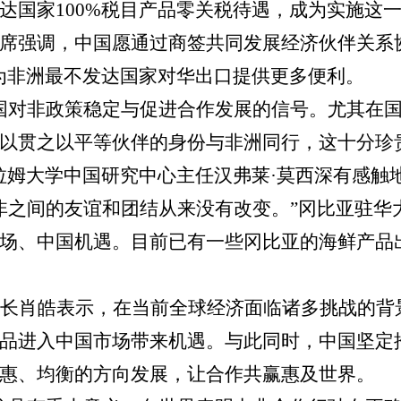
达国家
100%
税目产品零关税待遇，成为实施这
席强调，中国愿通过商签共同发展经济伙伴关系
为非洲最不发达国家对华出口提供更多便利。
国对非政策稳定与促进合作发展的信号。尤其在
以贯之以平等伙伴的身份与非洲同行，这十分珍
拉姆大学中国研究中心主任汉弗莱
·
莫西深有感触
非之间的友谊和团结从来没有改变。
”
冈比亚驻华
场、中国机遇。目前已有一些冈比亚的海鲜产品
长肖皓表示，在当前全球经济面临诸多挑战的背
品进入中国市场带来机遇。与此同时，中国坚定
惠、均衡的方向发展，让合作共赢惠及世界。