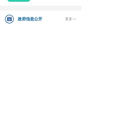
展
经
政府信息公开
更多>>
济...
信息公开指南
法定主动公开
信息公开年报
依申请公开
网站年度报表
信息公开制度