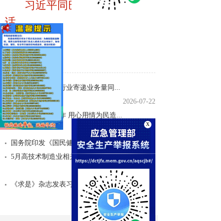
习近平同巴西总统卢拉通电
话
李
强
【详情】
主
上半年我国邮政行业寄递业务量同...
持
2026-07-22
做深做实各项工作 用心用情为民造...
召
x
2026-07-16
开
国务院印发《国民健康“十五五”...
2026-07-13
5月高技术制造业相关物流需求同比...
国
2026-07-07
务
《求是》杂志发表习近平总书记重...
院
2026-07-01
第