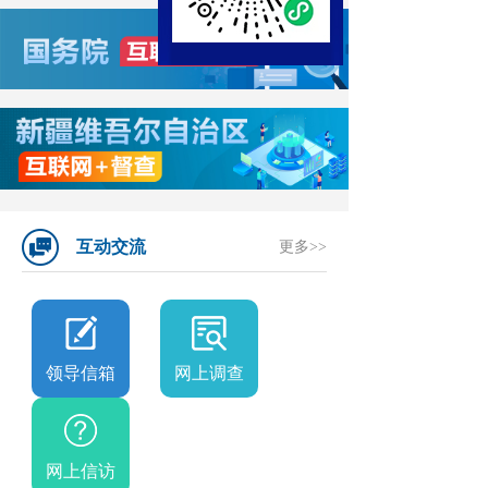
九
次
全
体
会
互动交流
更多>>
议
强
调：
领导信箱
网上调查
巩
固
网上信访
拓