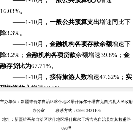
16.03%
。
——1-
10
月
，
一般公共预算支出
增速
同比下
降
3.3%
。
——1-
10
月，
金融机构各项存款余额
增速
下
降
3.2
%
；
金融机构各项贷款
余额增速
39.8
%
；
金
融存贷比为
67.71
%
。
——1-
10
月
，
接待旅游人数
增速
47.62%
；
实
现旅游收入
增速
53.2%
。
——1-
10
月
，
外贸进出口总值
完成贸易额
增
主办单位：新疆维吾尔自治区喀什地区塔什库尔干塔吉克自治县人民政府
速
17.61%
。
办公室 联系方式：0998-3421106
——1-
10
月，
招商引资区外到位资金
增速
地址：新疆维吾尔自治区喀什地区塔什库尔干塔吉克自治县红其拉甫路
098号
32.98%
。
⠼/span>