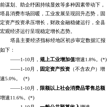
前谋划、助企纾困持续显效等多种因素带动下，
塔县
消费市场回暖，工业发展呈现回升态势，固
定资产投资承压增长，财政金融稳健运行，全县
宏观
经济运行呈现
稳定增长
态势。
塔县主要经济指标经地区初步审定数据汇报
如下：
——1-
10
月，
规上工业增加值
增速
1.8
%
。
(*)
——
1
-
10
月
，
固定资产投资
（不含农户）
增
速
5.0
%
。
(*)
——1
-
10
月
，
限额以上社会消费品零售总额
增速
11.6
%
。
(*)
——1
-
10
月
，
一般公共预算收入
增速