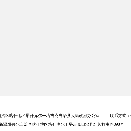
治区喀什地区塔什库尔干塔吉克自治县人民政府办公室 联系方式：0998-
新疆维吾尔自治区喀什地区塔什库尔干塔吉克自治县红其拉甫路098号