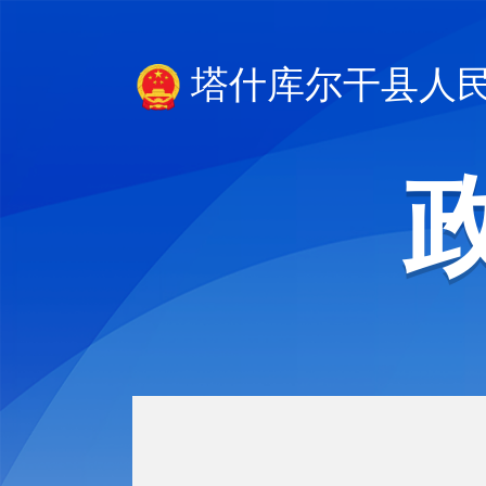
塔什库尔干县人