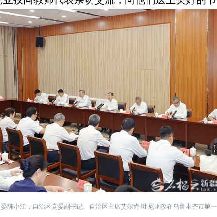
尼亚孜同教师代表亲切交流，向他们送上美好的节
政委陈小江，自治区党委副书记、自治区主席艾尔肯
·
吐尼亚孜在乌鲁木齐市第一