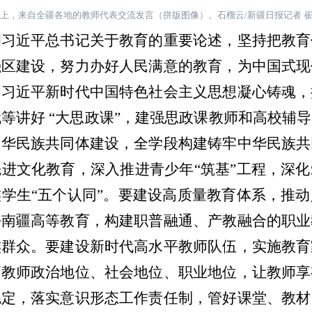
上，来自全疆各地的教师代表交流发言（拼版图像）。石榴云
/
新疆日报记者 
近平总书记关于教育的重要论述，坚持把教育
强区建设，努力办好人民满意的教育，为中国式现
用习近平新时代中国特色社会主义思想凝心铸魂，
就等讲好
“
大思政课
”
，建强思政课教师和高校辅导
中华民族共同体建设，全学段构建铸牢中华民族共
先进文化教育，深入推进青少年
“
筑基
”
工程，深化
族学生
“
五个认同
”
。要建设高质量教育体系，推动
好南疆高等教育，构建职普融通、产教融合的职业
族群众。要建设新时代高水平教师队伍，实施教育
高教师政治地位、社会地位、职业地位，让教师享
稳定，落实意识形态工作责任制，管好课堂、教材