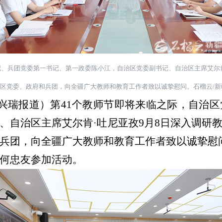
记、兵团党委第一书记、第一政委陈小江，自治区党委副书记、自治区主席艾尔
区党委、政府和兵团，向全疆广大教师和教育工作者致以诚挚慰问。石榴云
/
新
王兴瑞报道）第
41
个教师节即将来临之际，自治区
、自治区主席艾尔肯
·
吐尼亚孜
9
月
8
日深入调研
兵团，向全疆广大教师和教育工作者致以诚挚慰
何忠友参加活动。