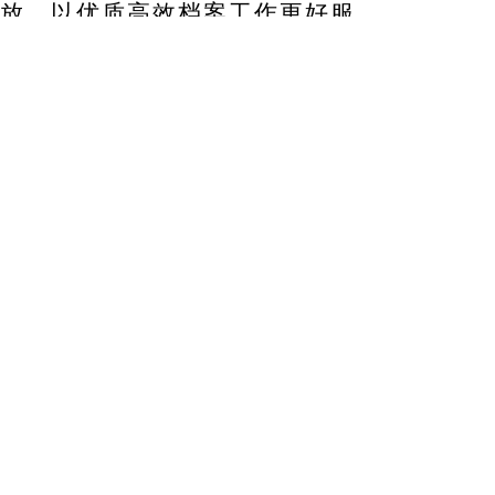
放，以优质高效档案工作更好服
务大局、服务群众。要有序推进
数字转型和智能升级，加快数字
档案馆（室）建设步伐，加强人
工智能技术应用，推进档案馆库
规范化建设，筑牢安全防线，不
断提高档案工作现代化水平。要
加强党对档案工作的全面领导，
健全工作机制，加大保障力度，
抓好档案干部队伍建设，扎实开
展树立和践行正确政绩观学习教
育，努力锤炼过硬作风，为做好